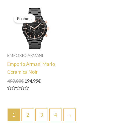
était :
est :
était :
est :
0
0
349,00€.
175,99€.
329,00€.
184,99€.
sur
sur
5
5
Promo !
EMPORIO ARMANI
Emporio Armani Mario
Ceramica Noir
Le
Le
499,00
€
194,99
€
prix
prix
initial
actuel
Note
était :
est :
0
499,00€.
194,99€.
sur
5
1
2
3
4
→