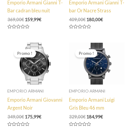
Emporio Armani Gianni T-
Emporio Armani Gianni T-
Bar cadran bleu nuit
bar Or Nacre Strass
Le
Le
Le
Le
369,00
€
159,99
€
409,00
€
180,00
€
prix
prix
prix
prix
initial
actuel
initial
actuel
Note
Note
était :
est :
était :
est :
0
0
369,00€.
159,99€.
409,00€.
180,00€.
sur
sur
5
5
Promo !
Promo !
EMPORIO ARMANI
EMPORIO ARMANI
Emporio Armani Giovanni
Emporio Armani Luigi
Argent Noir
Gris Bleu 46 mm
Le
Le
Le
Le
349,00
€
175,99
€
329,00
€
184,99
€
prix
prix
prix
prix
initial
actuel
initial
actuel
Note
Note