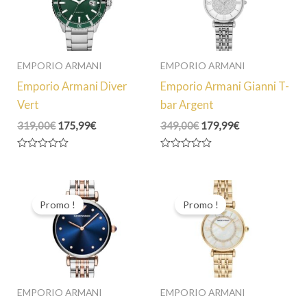
EMPORIO ARMANI
EMPORIO ARMANI
Emporio Armani Diver
Emporio Armani Gianni T-
Vert
bar Argent
Le
Le
Le
Le
319,00
€
175,99
€
349,00
€
179,99
€
prix
prix
prix
prix
initial
actuel
initial
actuel
Note
Note
était :
est :
était :
est :
0
0
319,00€.
175,99€.
349,00€.
179,99€.
sur
sur
5
5
Promo !
Promo !
EMPORIO ARMANI
EMPORIO ARMANI