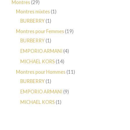
2
Montres
29
9
1
Montres mixtes
1
p
1
p
BURBERRY
1
r
p
r
1
Montres pour Femmes
19
o
r
o
1
9
BURBERRY
1
d
o
d
p
p
4
EMPORIO ARMANI
4
u
d
u
r
r
p
1
MICHAEL KORS
14
i
u
i
o
o
r
4
1
Montres pour Hommes
11
t
i
t
d
d
o
p
1
1
BURBERRY
1
s
t
u
u
d
r
p
p
9
EMPORIO ARMANI
9
i
i
u
o
r
r
p
1
MICHAEL KORS
1
t
t
i
d
o
o
r
p
s
t
u
d
d
o
r
s
i
u
u
d
o