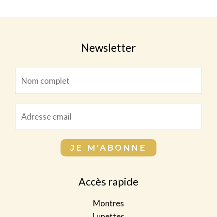
t
i
i
u
d
s
t
t
i
u
s
t
Newsletter
i
s
t
*
N
E
o
m
m
a
E
c
i
m
o
l
a
m
JE M'ABONNE
c
i
p
o
l
l
m
*
Accès rapide
e
p
t
l
Montres
*
e
Lunettes