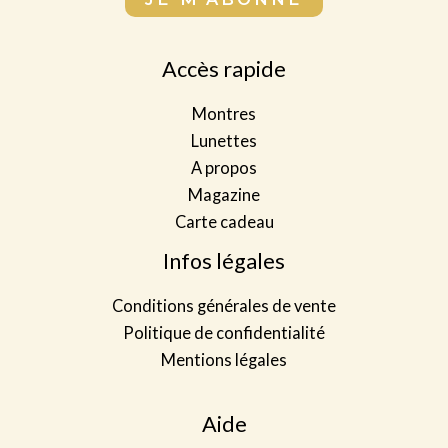
i
p
i
l
l
l
*
Accès rapide
e
E
t
m
Montres
*
a
Lunettes
i
A propos
l
Magazine
Carte cadeau
Infos légales
Conditions générales de vente
Politique de confidentialité
Mentions légales
Aide