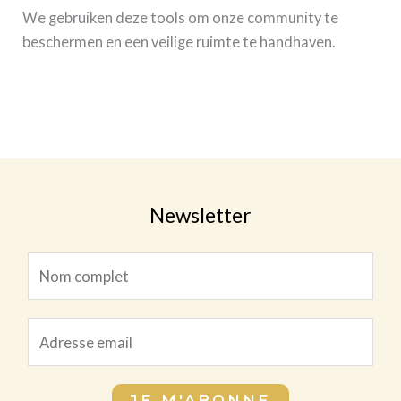
We gebruiken deze tools om onze community te
beschermen en een veilige ruimte te handhaven.
Newsletter
N
o
m
*
E
c
E
m
o
m
a
m
a
JE M'ABONNE