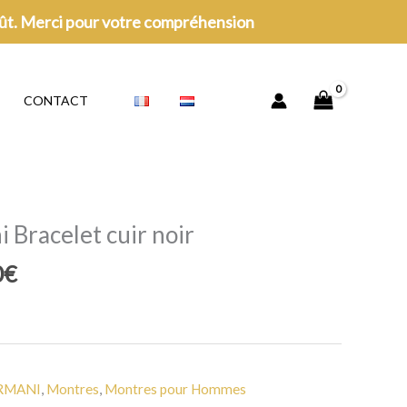
oût. Merci pour votre compréhension
CONTACT
 Bracelet cuir noir
Le
0
€
prix
actuel
est :
€.
159,00€.
RMANI
,
Montres
,
Montres pour Hommes