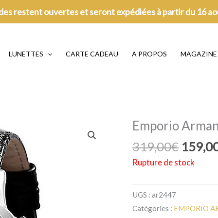
es restent ouvertes et seront expédiées à partir du 16 a
LUNETTES
CARTE CADEAU
A PROPOS
MAGAZINE
Emporio Armani
Le
319,00
€
159,0
prix
Rupture de stock
initial
était :
UGS :
ar2447
319,00
Catégories :
EMPORIO A