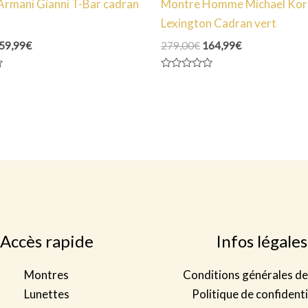
Armani Gianni T-Bar cadran
Montre Homme Michael Kor
Lexington Cadran vert
e
Le
Le
Le
59,99
€
279,00
€
164,99
€
rix
prix
prix
prix
itial
actuel
initial
actuel
Note
ait :
est :
était :
est :
0
69,00€.
159,99€.
279,00€.
164,99€.
sur
5
Accès rapide
Infos légales
Montres
Conditions générales de
Lunettes
Politique de confidenti