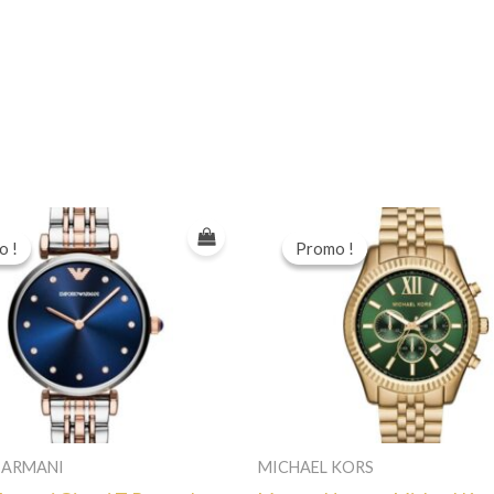
o !
o !
Promo !
Promo !
 ARMANI
MICHAEL KORS