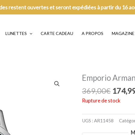
es restent ouvertes et seront expédiées à partir du 16 a
LUNETTES
CARTE CADEAU
A PROPOS
MAGAZINE
Emporio Arman
Le
369,00
€
174,9
prix
Rupture de stock
initial
était :
UGS :
AR11458
Catégor
369,00
M