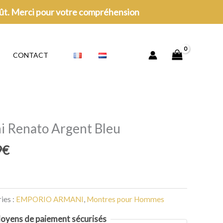
oût. Merci pour votre compréhension
CONTACT
i Renato Argent Bleu
Le
9
€
prix
actuel
est :
ies :
EMPORIO ARMANI
,
Montres pour Hommes
€.
174,99€.
oyens de paiement sécurisés