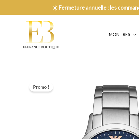
Aller
☀️
Fermeture annuelle : les command
au
contenu
MONTRES
Promo !