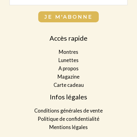
m
o
m
a
m
N
JE M'ABONNE
i
p
o
l
l
m
*
Accès rapide
e
E
t
m
Montres
*
a
Lunettes
i
A propos
l
Magazine
Carte cadeau
Infos légales
Conditions générales de vente
Politique de confidentialité
Mentions légales