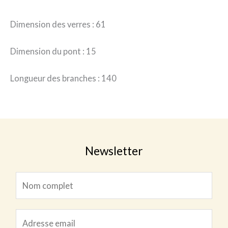
Dimension des verres : 61
Dimension du pont : 15
Longueur des branches : 140
Newsletter
N
o
m
N
E
c
o