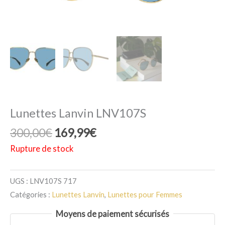
Lunettes Lanvin LNV107S
Le
Le
300,00
€
169,99
€
prix
prix
Rupture de stock
initial
actuel
était :
est :
UGS :
LNV107S 717
300,00€.
169,99€.
Catégories :
Lunettes Lanvin
,
Lunettes pour Femmes
Moyens de paiement sécurisés