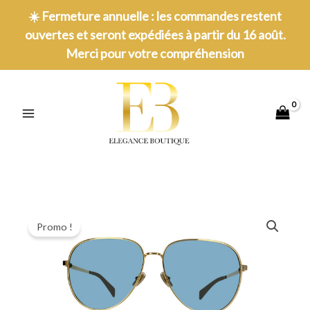
Aller
☀️
Fermeture annuelle : les commandes restent
au
ouvertes et seront expédiées à partir du 16 août.
contenu
Merci pour votre compréhension
MAIN
MENU
Promo !