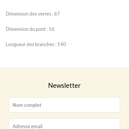
Dimension des verres : 67
Dimension du pont : 16
Longueur des branches : 140
Newsletter
N
o
m
c
E
c
o