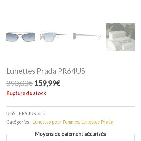
Lunettes Prada PR64US
Le
Le
290,00
€
159,99
€
prix
prix
Rupture de stock
initial
actuel
était :
est :
UGS :
PR64US bleu
290,00€.
159,99€.
Catégories :
Lunettes pour Femmes
,
Lunettes Prada
Moyens de paiement sécurisés