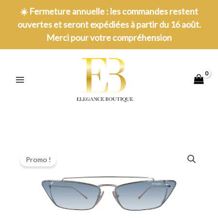
Aller
☀️
Fermeture annuelle : les commandes restent
au
ouvertes et seront expédiées à partir du 16 août.
contenu
Merci pour votre compréhension
MAIN
MENU
Promo !