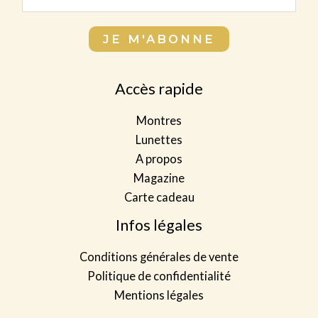
m
o
m
a
m
p
JE M'ABONNE
i
p
l
l
l
e
*
Accès rapide
e
t
t
*
Montres
*
*
Lunettes
A propos
Magazine
Carte cadeau
Infos légales
Conditions générales de vente
Politique de confidentialité
Mentions légales