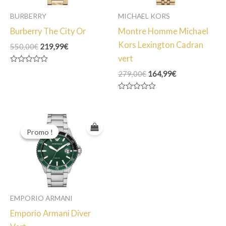
BURBERRY
MICHAEL KORS
Burberry The City Or
Montre Homme Michael
Kors Lexington Cadran
Le
Le
550,00
€
219,99
€
prix
prix
vert
initial
actuel
Note
Le
Le
279,00
€
164,99
€
était :
est :
0
prix
prix
550,00€.
219,99€.
sur
5
initial
actuel
Note
était :
est :
0
279,00€.
164,99€.
sur
5
Promo !
Promo !
EMPORIO ARMANI
Emporio Armani Diver