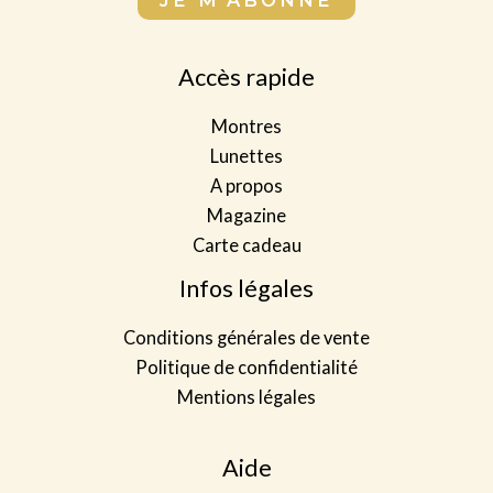
i
p
p
l
l
l
*
Accès rapide
e
e
t
t
Montres
*
N
Lunettes
o
A propos
m
Magazine
Carte cadeau
Infos légales
Conditions générales de vente
Politique de confidentialité
Mentions légales
Aide