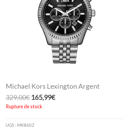
Michael Kors Lexington Argent
Le
Le
329,00
€
165,99
€
prix
prix
Rupture de stock
initial
actuel
était :
est :
UGS :
MK8602
329,00€.
165,99€.