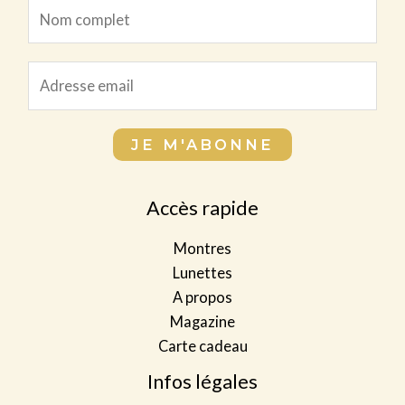
N
o
m
*
E
c
c
m
o
o
a
m
m
JE M'ABONNE
i
p
p
l
l
l
*
Accès rapide
e
e
t
t
Montres
*
N
Lunettes
o
A propos
m
Magazine
Carte cadeau
Infos légales