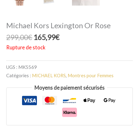
Michael Kors Lexington Or Rose
Le
Le
299,00
€
165,99
€
prix
prix
Rupture de stock
initial
actuel
était :
est :
UGS :
MK5569
299,00€.
165,99€.
Catégories :
MICHAEL KORS
,
Montres pour Femmes
Moyens de paiement sécurisés