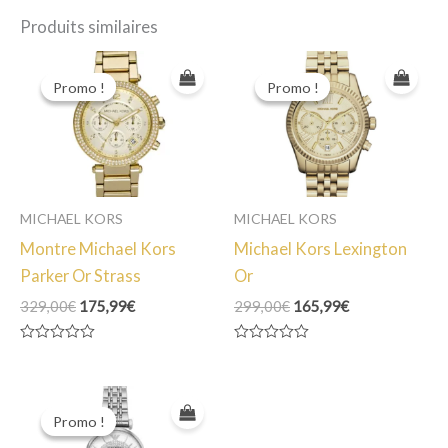
Produits similaires
Promo !
Promo !
Promo !
Promo !
MICHAEL KORS
MICHAEL KORS
Montre Michael Kors
Michael Kors Lexington
Parker Or Strass
Or
Le
Le
Le
Le
329,00
€
175,99
€
299,00
€
165,99
€
prix
prix
prix
prix
initial
actuel
initial
actuel
Note
Note
était :
est :
était :
est :
0
0
329,00€.
175,99€.
299,00€.
165,99€.
sur
sur
5
5
Promo !
Promo !