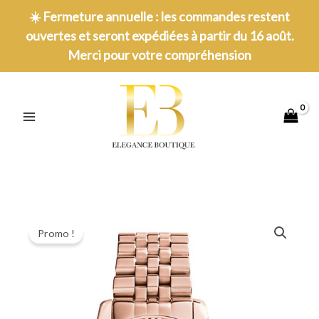
Aller
☀️
Fermeture annuelle : les commandes restent
au
ouvertes et seront expédiées à partir du 16 août.
contenu
Merci pour votre compréhension
MAIN
MENU
Promo !