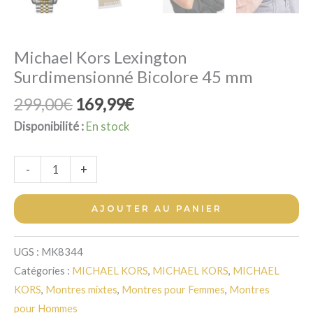
Michael Kors Lexington
Surdimensionné Bicolore 45 mm
Le
Le
299,00
€
169,99
€
prix
prix
Disponibilité :
En stock
initial
actuel
était :
est :
quantité
-
+
299,00€.
169,99€.
de
Michael
AJOUTER AU PANIER
Kors
Lexington
UGS :
MK8344
Surdimensionné
Catégories :
MICHAEL KORS
,
MICHAEL KORS
,
MICHAEL
Bicolore
KORS
,
Montres mixtes
,
Montres pour Femmes
,
Montres
45
pour Hommes