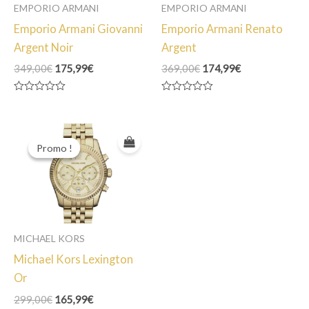
EMPORIO ARMANI
EMPORIO ARMANI
Emporio Armani Giovanni
Emporio Armani Renato
Argent Noir
Argent
Le
Le
Le
Le
349,00
€
175,99
€
369,00
€
174,99
€
prix
prix
prix
prix
initial
actuel
initial
actuel
Note
Note
était :
est :
était :
est :
0
0
349,00€.
175,99€.
369,00€.
174,99€.
sur
sur
5
5
Promo !
Promo !
MICHAEL KORS
Michael Kors Lexington
Or
Le
Le
299,00
€
165,99
€