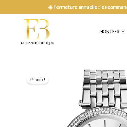
Aller
☀️
Fermeture annuelle : les command
au
contenu
MONTRES
Promo !