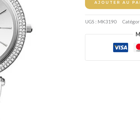
AJOUTER AU PA
Michael
Kors
UGS :
MK3190
Catégori
Darci
M
Argent
Strass