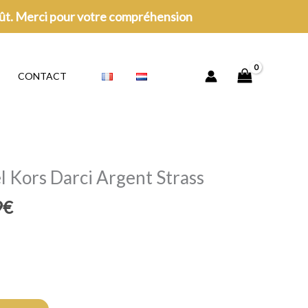
oût. Merci pour votre compréhension
CONTACT
 Kors Darci Argent Strass
Le
9
€
prix
actuel
est :
€.
164,99€.