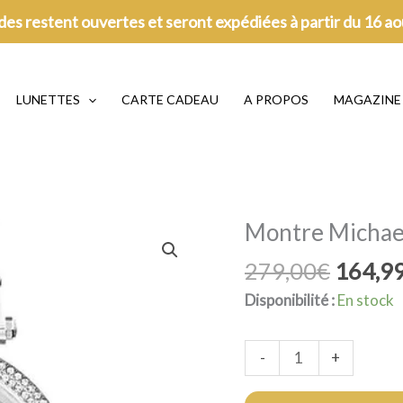
es restent ouvertes et seront expédiées à partir du 16 a
LUNETTES
CARTE CADEAU
A PROPOS
MAGAZINE
Montre Michael
Le
279,00
€
164,9
prix
Disponibilité :
En stock
initial
était :
quantité
-
+
279,00
de
Montre