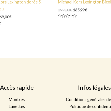
Kors Lexington dorée &
Michael Kors Lexington Bico
eu
Le
Le
299,00
€
165,99
€
prix
prix
e
Le
69,00
€
initial
actuel
rix
prix
Note
était :
est :
0
itial
actuel
299,00€.
165,99€.
sur
ait :
est :
5
59,00€.
169,00€.
Accès rapide
Infos légales
Montres
Conditions générales de
Lunettes
Politique de confidenti