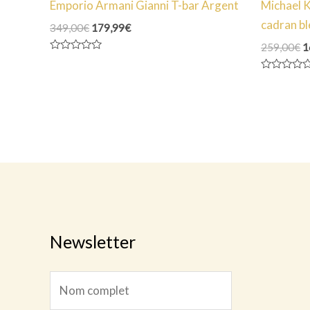
Emporio Armani Gianni T-bar Argent
Michael 
cadran bl
Le
Le
349,00
€
179,99
€
prix
prix
L
259,00
€
1
initial
actuel
p
Note
était :
est :
0
in
349,00€.
179,99€.
sur
Note
ét
5
0
2
sur
5
Newsletter
N
N
o
o