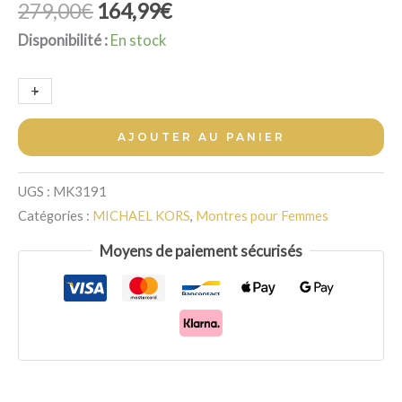
Le
Le
279,00
€
164,99
€
prix
prix
Disponibilité :
En stock
initial
actuel
était :
est :
quantité
+
-
279,00€.
164,99€.
de
Montre
AJOUTER AU PANIER
Michael
Kors
UGS :
MK3191
Darci
Catégories :
MICHAEL KORS
,
Montres pour Femmes
Or
Moyens de paiement sécurisés
Strass