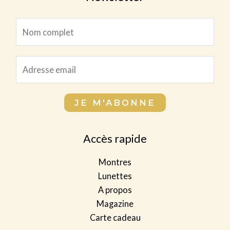
E
N
m
o
a
m
i
E
c
l
m
o
*
a
m
JE M'ABONNE
*
i
p
l
l
*
Accès rapide
e
t
Montres
*
Lunettes
A propos
Magazine
Carte cadeau