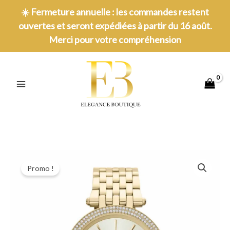
Aller
☀️
Fermeture annuelle : les commandes restent
au
ouvertes et seront expédiées à partir du 16 août.
contenu
Merci pour votre compréhension
MAIN
MENU
Promo !