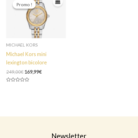
Promo !
Promo !
MICHAEL KORS
Michael Kors mini
lexington bicolore
Le
Le
249,00
€
169,99
€
prix
prix
initial
actuel
Note
était :
est :
0
249,00€.
169,99€.
sur
5
Newsletter