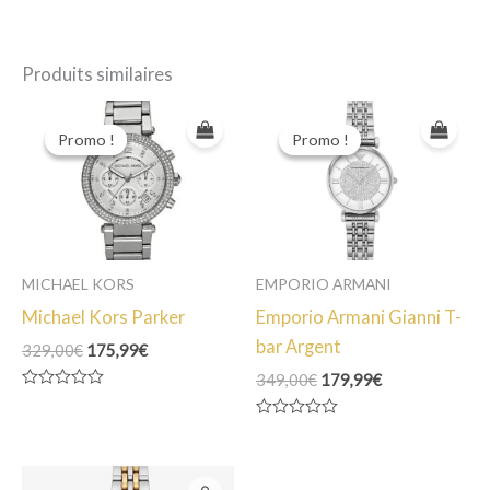
Produits similaires
Promo !
Promo !
Promo !
Promo !
MICHAEL KORS
EMPORIO ARMANI
Michael Kors Parker
Emporio Armani Gianni T-
bar Argent
Le
Le
329,00
€
175,99
€
prix
prix
Le
Le
349,00
€
179,99
€
initial
actuel
prix
prix
Note
était :
est :
0
initial
actuel
Note
329,00€.
175,99€.
sur
était :
est :
0
5
349,00€.
179,99€.
sur
5