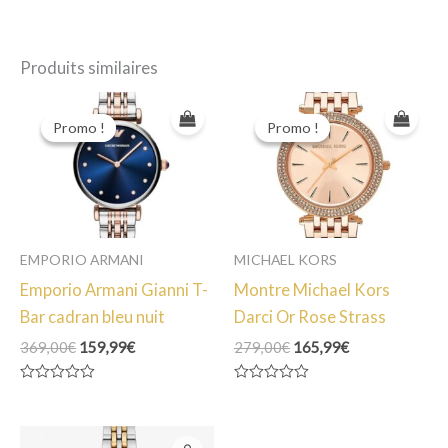
Produits similaires
Promo !
Promo !
Promo !
Promo !
EMPORIO ARMANI
MICHAEL KORS
Emporio Armani Gianni T-
Montre Michael Kors
Bar cadran bleu nuit
Darci Or Rose Strass
Le
Le
Le
Le
369,00
€
159,99
€
279,00
€
165,99
€
prix
prix
prix
prix
initial
actuel
initial
actuel
Note
Note
était :
est :
était :
est :
0
0
369,00€.
159,99€.
279,00€.
165,99€.
sur
sur
5
5