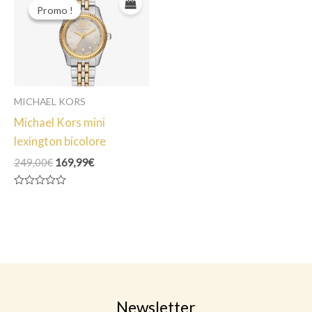
Promo !
Promo !
MICHAEL KORS
Michael Kors mini
lexington bicolore
Le
Le
249,00
€
169,99
€
prix
prix
initial
actuel
Note
était :
est :
0
249,00€.
169,99€.
sur
5
Newsletter