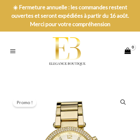
Aller
☀️
Fermeture annuelle : les commandes restent
au
ouvertes et seront expédiées à partir du 16 août.
contenu
Merci pour votre compréhension
MAIN
MENU
Promo !