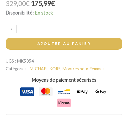
Le
Le
329,00
€
175,99
€
prix
prix
Disponibilité :
En stock
initial
actuel
était :
est :
quantité
+
-
329,00€.
175,99€.
de
Montre
AJOUTER AU PANIER
Michael
Kors
UGS :
MK5354
Parker
Catégories :
MICHAEL KORS
,
Montres pour Femmes
Or
Moyens de paiement sécurisés
Strass