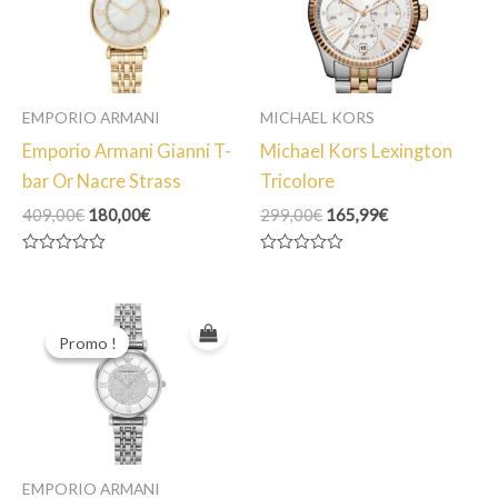
EMPORIO ARMANI
MICHAEL KORS
Emporio Armani Gianni T-
Michael Kors Lexington
bar Or Nacre Strass
Tricolore
Le
Le
Le
Le
409,00
€
180,00
€
299,00
€
165,99
€
prix
prix
prix
prix
initial
actuel
initial
actuel
Note
Note
était :
est :
était :
est :
0
0
409,00€.
180,00€.
299,00€.
165,99€.
sur
sur
5
5
Promo !
Promo !
EMPORIO ARMANI