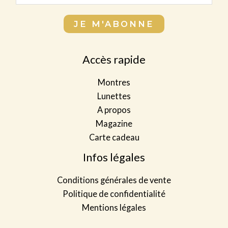
o
a
a
m
i
JE M'ABONNE
i
p
l
l
l
c
*
Accès rapide
e
o
t
m
Montres
*
p
Lunettes
l
A propos
e
Magazine
t
Carte cadeau
*
Infos légales
Conditions générales de vente
Politique de confidentialité
Mentions légales