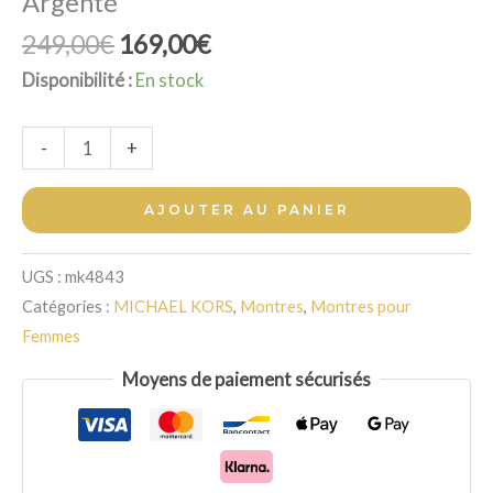
Argenté
Le
Le
249,00
€
169,00
€
prix
prix
Disponibilité :
En stock
initial
actuel
était :
est :
quantité
-
+
249,00€.
169,00€.
de
Montre
AJOUTER AU PANIER
Michael
Kors
UGS :
mk4843
Petite
Catégories :
MICHAEL KORS
,
Montres
,
Montres pour
Lexington
Femmes
Argenté
Moyens de paiement sécurisés